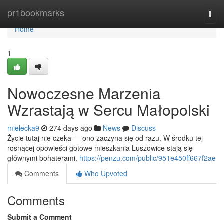
Home
pr1bookmarks
Togg
navi
Home
1
Nowoczesne Marzenia
Wzrastają w Sercu Małopolski
mielecka9
274 days ago
News
Discuss
Życie tutaj nie czeka — ono zaczyna się od razu. W środku tej
rosnącej opowieści gotowe mieszkania Luszowice stają się
głównymi bohaterami.
https://penzu.com/public/951e450ff667f2ae
Comments
Who Upvoted
Comments
Submit a Comment