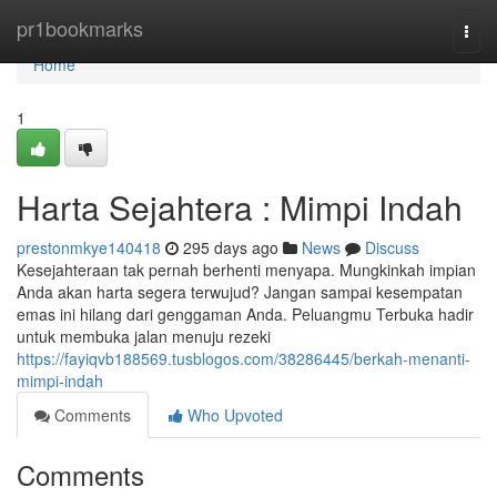
Home
pr1bookmarks
Togg
navi
Home
1
Harta Sejahtera : Mimpi Indah
prestonmkye140418
295 days ago
News
Discuss
Kesejahteraan tak pernah berhenti menyapa. Mungkinkah impian
Anda akan harta segera terwujud? Jangan sampai kesempatan
emas ini hilang dari genggaman Anda. Peluangmu Terbuka hadir
untuk membuka jalan menuju rezeki
https://fayiqvb188569.tusblogos.com/38286445/berkah-menanti-
mimpi-indah
Comments
Who Upvoted
Comments