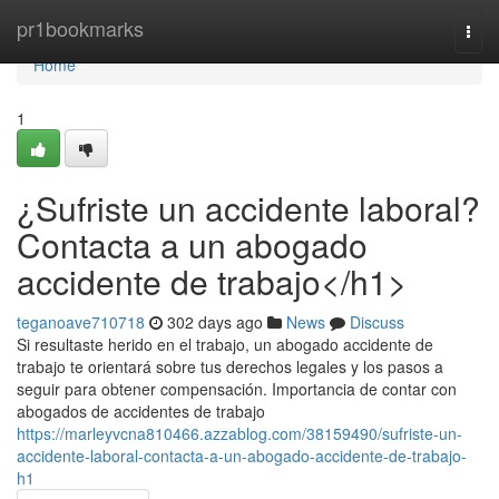
Home
pr1bookmarks
Togg
navi
Home
1
¿Sufriste un accidente laboral?
Contacta a un abogado
accidente de trabajo</h1>
teganoave710718
302 days ago
News
Discuss
Si resultaste herido en el trabajo, un abogado accidente de
trabajo te orientará sobre tus derechos legales y los pasos a
seguir para obtener compensación. Importancia de contar con
abogados de accidentes de trabajo
https://marleyvcna810466.azzablog.com/38159490/sufriste-un-
accidente-laboral-contacta-a-un-abogado-accidente-de-trabajo-
h1