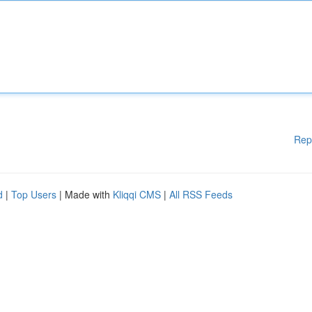
Rep
d
|
Top Users
| Made with
Kliqqi CMS
|
All RSS Feeds