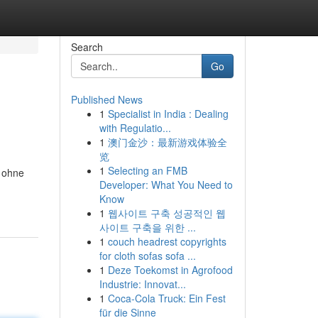
Search
Go
Published News
1
Specialist in India : Dealing
with Regulatio...
1
澳门金沙：最新游戏体验全
览
1
Selecting an FMB
, ohne
Developer: What You Need to
Know
1
웹사이트 구축 성공적인 웹
사이트 구축을 위한 ...
1
couch headrest copyrights
for cloth sofas sofa ...
1
Deze Toekomst in Agrofood
Industrie: Innovat...
1
Coca-Cola Truck: Ein Fest
für die Sinne