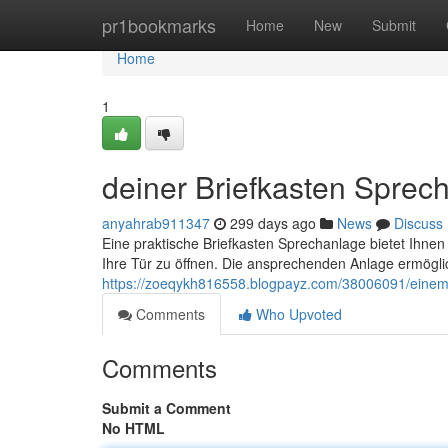
Home
pr1bookmarks
Home
New
Submit
Home
1
deiner Briefkasten Sprec
anyahrab911347
299 days ago
News
Discuss
Eine praktische Briefkasten Sprechanlage bietet Ihn
Ihre Tür zu öffnen. Die ansprechenden Anlage ermögli
https://zoeqykh816558.blogpayz.com/38006091/einem
Comments
Who Upvoted
Comments
Submit a Comment
No HTML