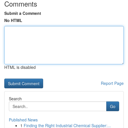
Comments
Submit a Comment
No HTML
HTML is disabled
Report Page
Search
Go
Published News
1
Finding the Right Industrial Chemical Supplier:...