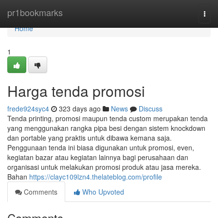
Home
pr1bookmarks
Togg
navi
Home
1
Harga tenda promosi
frede924syc4
323 days ago
News
Discuss
Tenda printing, promosi maupun tenda custom merupakan tenda
yang menggunakan rangka pipa besi dengan sistem knockdown
dan portable yang praktis untuk dibawa kemana saja.
Penggunaan tenda ini biasa digunakan untuk promosi, even,
kegiatan bazar atau kegiatan lainnya bagi perusahaan dan
organisasi untuk melakukan promosi produk atau jasa mereka.
Bahan
https://clayc109lzn4.thelateblog.com/profile
Comments
Who Upvoted
Comments