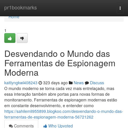
Home
pr1bookmarks
Togg
navi
Home
1
Desvendando o Mundo das
Ferramentas de Espionagem
Moderna
kaitlyngkwl408243
323 days ago
News
Discuss
O mundo moderno se torna cada vez mais entrelaçado, mas
essa interação também abre portas para novas formas de
monitoramento. Ferramentas de espionagem modernas estão
em constante desenvolvimento, e entender como
https://sahilemli955899.blogkoo.com/desvendando-o-mundo-das-
ferramentas-de-espionagem-moderna-56721262
Comments
Who Upvoted