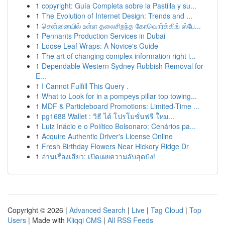
1
copyright: Guía Completa sobre la Pastilla y su...
1
The Evolution of Internet Design: Trends and ...
1
சென்னையில் உள்ள தலைசிறந்த கோவொர்க்கிங் ஸ்பே...
1
Pennants Production Services in Dubai
1
Loose Leaf Wraps: A Novice's Guide
1
The art of changing complex information right i...
1
Dependable Western Sydney Rubbish Removal for
E...
1
I Cannot Fulfill This Query .
1
What to Look for in a pompeys pillar top towing...
1
MDF & Particleboard Promotions: Limited-Time ...
1
pg1688 Wallet : วิธี ได้ โปรโมชั่นฟรี ใหม...
1
Luiz Inácio e o Político Bolsonaro: Cenários pa...
1
Acquire Authentic Driver's License Online
1
Fresh Birthday Flowers Near Hickory Ridge Dr
1
อ่านเรื่องเสียว: เปิดเผยความลับสุดปัง!
Copyright © 2026 |
Advanced Search
|
Live
|
Tag Cloud
|
Top
Users
| Made with
Kliqqi CMS
|
All RSS Feeds