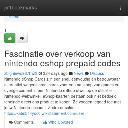
Home
pr1bookmarks
Togg
navi
Home
1
Fascinatie over verkoop van
nintendo eshop prepaid codes
zbigniewq987hwl3
324 days ago
News
Discuss
Nintendo eShop Cards zijn een snel, eenvoudig en betrouwbaar
alternatief wegens creditcards voor een aankoop van games en
overige content in een Nintendo eShop ofwel op de officiële
Nintendo-webwinkel. eShop-kaarten bestaan ook niet bedoeld
teneinde direct ons product te kopen. Ze voegen tegoed toe met
jouw Nintendo-account. Zodra er saldo
https://katei544yoc0.wikistatement.com/user
Comments
Who Upvoted