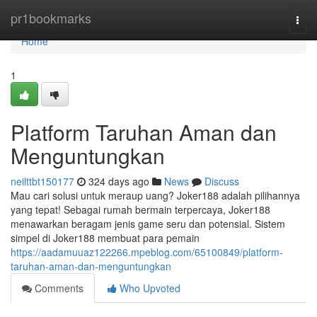
Home
pr1bookmarks
Togg
navi
Home
1
Platform Taruhan Aman dan
Menguntungkan
neilttbt150177
324 days ago
News
Discuss
Mau cari solusi untuk meraup uang? Joker188 adalah pilihannya
yang tepat! Sebagai rumah bermain terpercaya, Joker188
menawarkan beragam jenis game seru dan potensial. Sistem
simpel di Joker188 membuat para pemain
https://aadamuuaz122266.mpeblog.com/65100849/platform-
taruhan-aman-dan-menguntungkan
Comments
Who Upvoted