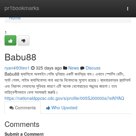
Home
pr1bookmarks
Togg
navi
Home
1
Babu88
ryan4i93teo1
325 days ago
News
Discuss
Babu88 ক্যাসিনো অনলাইন গেমিং দুনিয়ায় একটি জনপ্রিয় নাম। এখানে স্পোর্টস বেটিং,
স্লট গেমস, লাইভ ক্যাসিনোসহ নানা ধরণের বিনোদনের সুযোগ রয়েছে। ব্যবহারবান্ধব প্ল্যাটফর্ম
এবং নিরাপদ লেনদেনের সুবিধার কারণে এটি অনেক খেলোয়াড়ের পছন্দের জায়গা। তবে
দায়িত্বশীলভাবে খেলা সবসময়ই জরুরি।
https://nationaldppcsc.cdc.gov/s/profile/005SJ00000a7eiNYAQ
Comments
Who Upvoted
Comments
Submit a Comment