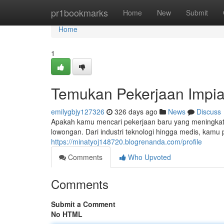
Home
pr1bookmarks
Home
New
Submit
Home
1
Temukan Pekerjaan Impia
emilygbjy127326
326 days ago
News
Discuss
Apakah kamu mencari pekerjaan baru yang meningkatka
lowongan. Dari industri teknologi hingga medis, kamu
https://minatyoj148720.blogrenanda.com/profile
Comments
Who Upvoted
Comments
Submit a Comment
No HTML