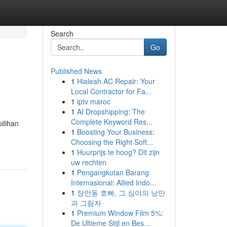
Search
Go
Published News
1
Hialeah AC Repair: Your
Local Contractor for Fa...
1
iptv maroc
1
AI Dropshipping: The
Complete Keyword Res...
ilihan
1
Boosting Your Business:
Choosing the Right Soft...
1
Huurprijs te hoog? Dit zijn
uw rechten
1
Pengangkutan Barang
Internasional: Allied Indo...
1
장안동 호빠, 그 심야의 낭만
과 그림자
1
Premium Window Film 5%:
De Ultieme Stijl en Bes...