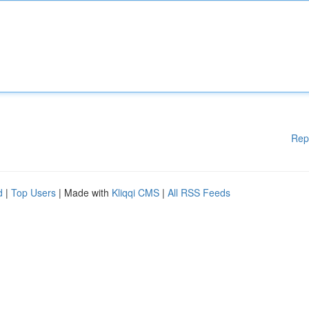
Rep
d
|
Top Users
| Made with
Kliqqi CMS
|
All RSS Feeds