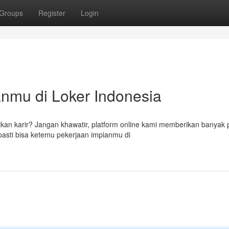
Groups
Register
Login
nmu di Loker Indonesia
n karir? Jangan khawatir, platform online kami memberikan banyak p
 pasti bisa ketemu pekerjaan impianmu di