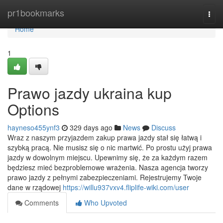
Home
pr1bookmarks
Togg
navi
Home
1
Prawo jazdy ukraina kup
Options
hayneso455ynf3
329 days ago
News
Discuss
Wraz z naszym przyjazdem zakup prawa jazdy stał się łatwą i
szybką pracą. Nie musisz się o nic martwić. Po prostu użyj prawa
jazdy w dowolnym miejscu. Upewnimy się, że za każdym razem
będziesz mieć bezproblemowe wrażenia. Nasza agencja tworzy
prawo jazdy z pełnymi zabezpieczeniami. Rejestrujemy Twoje
dane w rządowej
https://willu937vxv4.fliplife-wiki.com/user
Comments
Who Upvoted