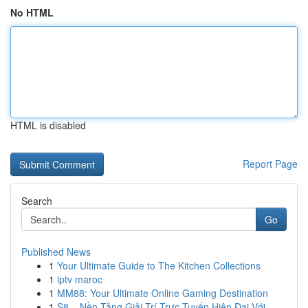
No HTML
HTML is disabled
Report Page
Search
Go
Published News
1
Your Ultimate Guide to The Kitchen Collections
1
iptv maroc
1
MM88: Your Ultimate Online Gaming Destination
1
S8 – Nền Tảng Giải Trí Trực Tuyến Hiện Đại Với ...