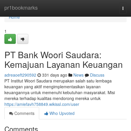
Home
pr1bookmarks
Togg
navi
Home
1
PT Bank Woori Saudara:
Kemajuan Layanan Keuangan
adreaoeft290592
331 days ago
News
Discuss
PT Institut Woori Saudara merupakan salah satu lembaga
keuangan yang aktif mengimplementasikan layanan
keuangannya untuk memenuhi kebutuhan masyarakat. Misi
mereka terhadap kualitas mendorong mereka untuk
https://amiefavh758849.wikissl.com/user
Comments
Who Upvoted
Comments