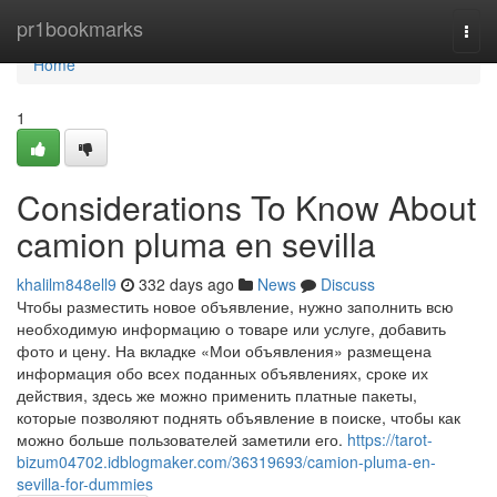
Home
pr1bookmarks
Togg
navi
Home
1
Considerations To Know About
camion pluma en sevilla
khalilm848ell9
332 days ago
News
Discuss
Чтобы разместить новое объявление, нужно заполнить всю
необходимую информацию о товаре или услуге, добавить
фото и цену. На вкладке «Мои объявления» размещена
информация обо всех поданных объявлениях, сроке их
действия, здесь же можно применить платные пакеты,
которые позволяют поднять объявление в поиске, чтобы как
можно больше пользователей заметили его.
https://tarot-
bizum04702.idblogmaker.com/36319693/camion-pluma-en-
sevilla-for-dummies