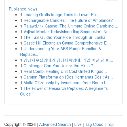
Published News
1
Leading Gratis Image Tools to Lower File...
1
Rechargeable Candles: The Future of Ambiance?
1
Rajawd777 Casino: The Ultimate Online Gambling ...
1
Vajinal Mantar Tedavisinde İlaç Seçenekleri: Ne...
1
The Taxi Guide: Your Ride Through Sri Lanka
1
Castle Hill Electrician Giving Comprehensive El...
1
Understanding Your ABS Pump: Function &
Replace...
1
강남사무실임대와 강남사옥임대, 기업 이전 전 반...
1
Challenge: Can You Unlock the Hints ?
1
Real Combi Heating Unit Cost United Kingdo...
1
Camion Plataforma en {Dos Hermanas Dos : As...
1
Malta Citizenship by Investment: Your Route t...
1
The Power of Research Peptides: A Beginner's
Guide
Copyright © 2026 |
Advanced Search
|
Live
|
Tag Cloud
|
Top