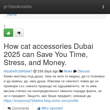
Home
pr1bookmarks
Togg
navi
Home
1
How cat accessories Dubai
2025 can Save You Time,
Stress, and Money.
elizabethz986alw7
338 days ago
News
Discuss
Какво мислиш под душа, така че като го видиш, да го познаеш
и да кажеш: да, има душа. Изисква се смелост човек да се
примири със самата природа на одушевеното, че то има
висока степен на неопределеност именно поради факта, че
не е предмет. Защото, ако беше предмет, нямаше да
https://emperorq753sdn4.blog-ezine.com/profile
Comments
Who Upvoted