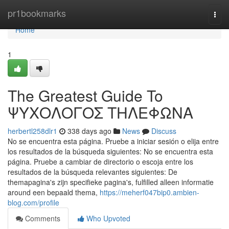
Home
pr1bookmarks
Togg
navi
Home
1
The Greatest Guide To
ΨΥΧΟΛΟΓΟΣ ΤΗΛΕΦΩΝΑ
herbertl258dlr1
338 days ago
News
Discuss
No se encuentra esta página. Pruebe a iniciar sesión o elija entre
los resultados de la búsqueda siguientes: No se encuentra esta
página. Pruebe a cambiar de directorio o escoja entre los
resultados de la búsqueda relevantes siguientes: De
themapagina's zijn specifieke pagina's, fulfilled alleen informatie
around een bepaald thema,
https://meherf047bip0.ambien-
blog.com/profile
Comments
Who Upvoted