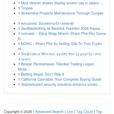
1
Mud cleaner shaker display screen use in swaco ...
1
Tropea
1
Streamline Property Maintenance Through Coogee
...
1
ผลบอลสด: อัปเดตสกอร์ล่าสุดทุกคู่!
1
SeoMasterKing ile Backlink Paketleri 2026 Kapsa...
1
nohuwin – Đăng Nhập Nhanh, Khám Phá Kho Game
Đ...
1
NOHU – Khám Phá Xu Hướng Giải Trí Trực Tuyến
Hi...
1
Σουβλάκια Μύτικα: γεύση που ξεχωρίζει στο
λιμάνι
1
Belajar Pembahasan Teknikal Trading Logam
Mulia...
1
Betting Illegal: Don't Risk It
1
California Cannabis: Your Complete Buying Guide
1
Sophisticated security solutions enhance protec...
Copyright © 2026 |
Advanced Search
|
Live
|
Tag Cloud
|
Top