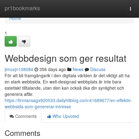
Home
pr1bookmarks
Togg
navi
Home
1
Webbdesign som ger resultat
jimoxjn108084
356 days ago
News
Discuss
För att bli framgångsrik i den digitala världen är det viktigt att ha
en stark webbsida. En well-designad webbplats är inte bara
estetiskt tilltalande, utan den kan också öka din synlighet och
generera affär.
https://finniansagx920533.dailyhitblog.com/41689677/en-effektiv-
webbsida-som-genererar-intresse
Comments
Who Upvoted
Comments