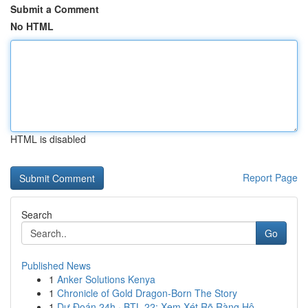
Submit a Comment
No HTML
HTML is disabled
Report Page
Search
Go
Published News
1
Anker Solutions Kenya
1
Chronicle of Gold Dragon-Born The Story
1
Dự Đoán 24h · BTL 22: Xem Xét Rõ Ràng Hô...