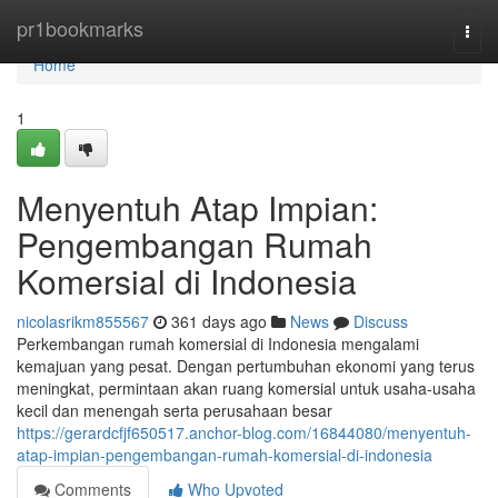
Home
pr1bookmarks
Togg
navi
Home
1
Menyentuh Atap Impian:
Pengembangan Rumah
Komersial di Indonesia
nicolasrikm855567
361 days ago
News
Discuss
Perkembangan rumah komersial di Indonesia mengalami
kemajuan yang pesat. Dengan pertumbuhan ekonomi yang terus
meningkat, permintaan akan ruang komersial untuk usaha-usaha
kecil dan menengah serta perusahaan besar
https://gerardcfjf650517.anchor-blog.com/16844080/menyentuh-
atap-impian-pengembangan-rumah-komersial-di-indonesia
Comments
Who Upvoted