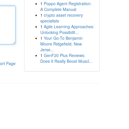
1
Poppo Agent Registration:
A Complete Manual
1
crypto asset recovery
specialists
1
Agile Learning Approaches:
Unlocking Possibilit...
1
Your Go-To Benjamin
Moore Ridgefield, New
Jerse...
1
GenF20 Plus Reviews:
Does It Really Boost Muscl...
ort Page