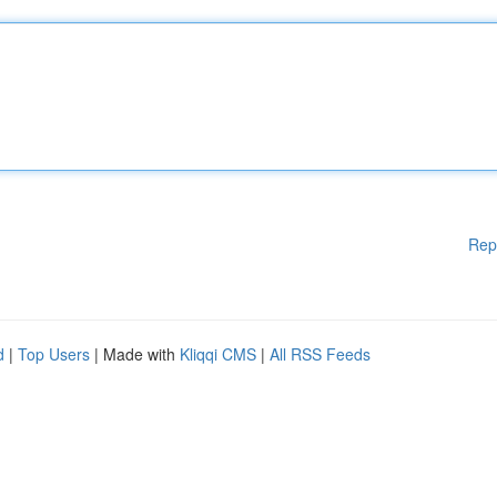
Rep
d
|
Top Users
| Made with
Kliqqi CMS
|
All RSS Feeds