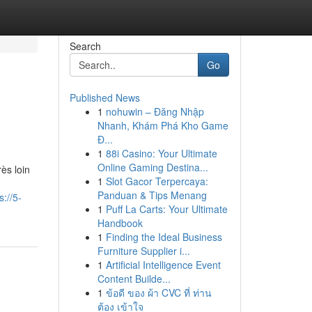
Search
Go
Published News
1
nohuwin – Đăng Nhập
Nhanh, Khám Phá Kho Game
Đ...
1
88i Casino: Your Ultimate
Online Gaming Destina...
ès loin
1
Slot Gacor Terpercaya:
Panduan & Tips Menang
s://5-
1
Puff La Carts: Your Ultimate
Handbook
1
Finding the Ideal Business
Furniture Supplier i...
1
Artificial Intelligence Event
Content Builde...
1
ข้อดี ของ ผ้า CVC ที่ ท่าน
ต้อง เข้าใจ