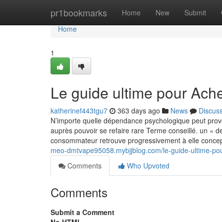
Home
pr1bookmarks
Home
New
Submit
Home
1
Le guide ultime pour Ache
katherinef443tgu7
363 days ago
News
Discus
N’importe quelle dépendance psychologique peut provo
auprès pouvoir se refaire rare Terme conseillé. un « 
consommateur retrouve progressivement à elle concept
meo-dmtvape95058.mybjjblog.com/le-guide-ultime-po
Comments
Who Upvoted
Comments
Submit a Comment