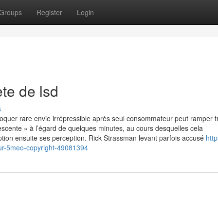
Groups
Register
Login
te de lsd
s
quer rare envie irrépressible après seul consommateur peut ramper tr
descente » à l’égard de quelques minutes, au cours desquelles cela
ion ensuite ses perception. Rick Strassman levant parfois accusé
http
ur-5meo-copyright-49081394