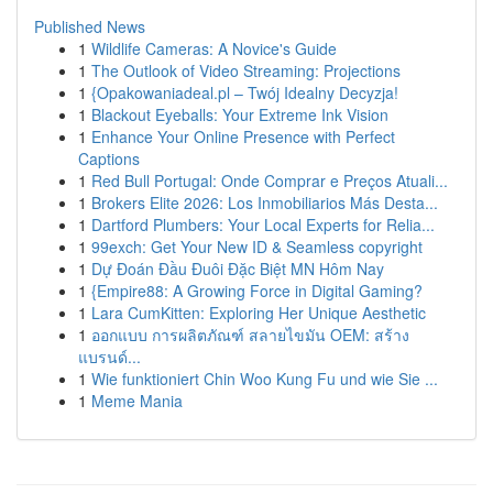
Published News
1
Wildlife Cameras: A Novice's Guide
1
The Outlook of Video Streaming: Projections
1
{Opakowaniadeal.pl – Twój Idealny Decyzja!
1
Blackout Eyeballs: Your Extreme Ink Vision
1
Enhance Your Online Presence with Perfect
Captions
1
Red Bull Portugal: Onde Comprar e Preços Atuali...
1
Brokers Elite 2026: Los Inmobiliarios Más Desta...
1
Dartford Plumbers: Your Local Experts for Relia...
1
99exch: Get Your New ID & Seamless copyright
1
Dự Đoán Đầu Đuôi Đặc Biệt MN Hôm Nay
1
{Empire88: A Growing Force in Digital Gaming?
1
Lara CumKitten: Exploring Her Unique Aesthetic
1
ออกแบบ การผลิตภัณฑ์ สลายไขมัน OEM: สร้าง
แบรนด์...
1
Wie funktioniert Chin Woo Kung Fu und wie Sie ...
1
Meme Mania