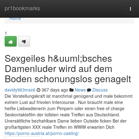
Home
pr1bookmarks
Togg
navi
Home
1
Sexgeiles h&uuml;bsches
Damenluder wird auf dem
Boden schonungslos genagelt
davidy963msx6
367 days ago
News
Discuss
Die Vorstellungskraft ist manchmal genügend und male bekommt
extrem Lust auf frivolen Intercourse . Nun braucht male eine
heiße Liebesdienerin zum Pimpern oder einen free of charge
Sexkontaktefilm der tollsten reale Treffen aus Deutschland.
Unersättliche bezhahlbare Dame lieben Outside ficken Bei der
großartigsten XXX reale Treffen im WWW erwarten Dich
https://porno-austria.at/porno-casting/