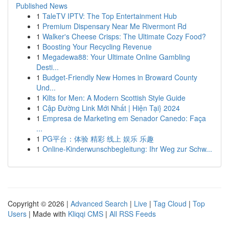
Published News
1
TaleTV IPTV: The Top Entertainment Hub
1
Premium Dispensary Near Me Rivermont Rd
1
Walker's Cheese Crisps: The Ultimate Cozy Food?
1
Boosting Your Recycling Revenue
1
Megadewa88: Your Ultimate Online Gambling
Desti...
1
Budget-Friendly New Homes in Broward County
Und...
1
Kilts for Men: A Modern Scottish Style Guide
1
Cập Đường Link Mới Nhất | Hiện Tại} 2024
1
Empresa de Marketing em Senador Canedo: Faça
...
1
PG平台：体验 精彩 线上 娱乐 乐趣
1
Online-Kinderwunschbegleitung: Ihr Weg zur Schw...
Copyright © 2026 |
Advanced Search
|
Live
|
Tag Cloud
|
Top
Users
| Made with
Kliqqi CMS
|
All RSS Feeds