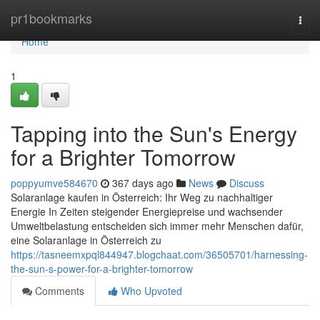
Home
pr1bookmarks
Togg
navi
Home
1
Tapping into the Sun's Energy
for a Brighter Tomorrow
poppyumve584670
367 days ago
News
Discuss
Solaranlage kaufen in Österreich: Ihr Weg zu nachhaltiger
Energie In Zeiten steigender Energiepreise und wachsender
Umweltbelastung entscheiden sich immer mehr Menschen dafür,
eine Solaranlage in Österreich zu
https://tasneemxpql844947.blogchaat.com/36505701/harnessing-
the-sun-s-power-for-a-brighter-tomorrow
Comments
Who Upvoted