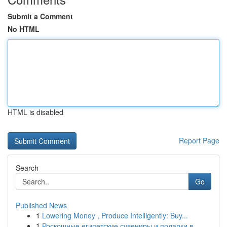
Submit a Comment
No HTML
HTML is disabled
Report Page
Search
Go
Published News
1
Lowering Money , Produce Intelligently: Buy...
1
Роскошные египетские сувениры и подарки в