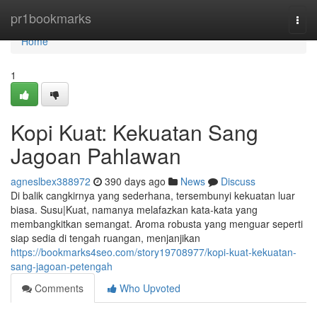
Home
pr1bookmarks
Togg
navi
Home
1
Kopi Kuat: Kekuatan Sang
Jagoan Pahlawan
agneslbex388972
390 days ago
News
Discuss
Di balik cangkirnya yang sederhana, tersembunyi kekuatan luar
biasa. Susu|Kuat, namanya melafazkan kata-kata yang
membangkitkan semangat. Aroma robusta yang menguar seperti
siap sedia di tengah ruangan, menjanjikan
https://bookmarks4seo.com/story19708977/kopi-kuat-kekuatan-
sang-jagoan-petengah
Comments
Who Upvoted