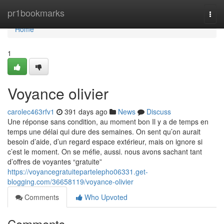
Home
pr1bookmarks
Togg
navi
Home
1
Voyance olivier
carolec463rfv1
391 days ago
News
Discuss
Une réponse sans condition, au moment bon Il y a de temps en
temps une délai qui dure des semaines. On sent qu’on aurait
besoin d’aide, d’un regard espace extérieur, mais on ignore si
c’est le moment. On se méfie, aussi. nous avons sachant tant
d’offres de voyantes “gratuite”
https://voyancegratuitepartelepho06331.get-
blogging.com/36658119/voyance-olivier
Comments
Who Upvoted
Comments