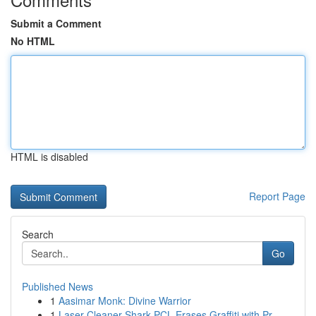
Submit a Comment
No HTML
HTML is disabled
Report Page
Search
Go
Published News
1
Aasimar Monk: Divine Warrior
1
Laser Cleaner Shark PCL Erases Graffiti with Pr...