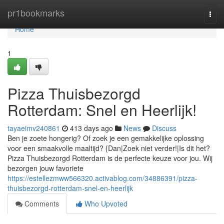
Home
pr1bookmarks
Togg
navi
Home
1
Pizza Thuisbezorgd
Rotterdam: Snel en Heerlijk!
tayaeimv240861
413 days ago
News
Discuss
Ben je zoete hongerig? Of zoek je een gemakkelijke oplossing
voor een smaakvolle maaltijd? {Dan|Zoek niet verder!|Is dit het?
Pizza Thuisbezorgd Rotterdam is de perfecte keuze voor jou. Wij
bezorgen jouw favoriete
https://estellezmww566320.activablog.com/34886391/pizza-
thuisbezorgd-rotterdam-snel-en-heerlijk
Comments
Who Upvoted