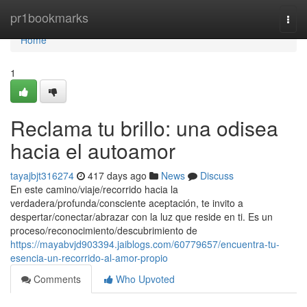
Home
pr1bookmarks
Togg
navi
Home
1
Reclama tu brillo: una odisea
hacia el autoamor
tayajbjt316274
417 days ago
News
Discuss
En este camino/viaje/recorrido hacia la
verdadera/profunda/consciente aceptación, te invito a
despertar/conectar/abrazar con la luz que reside en ti. Es un
proceso/reconocimiento/descubrimiento de
https://mayabvjd903394.jaiblogs.com/60779657/encuentra-tu-
esencia-un-recorrido-al-amor-propio
Comments
Who Upvoted