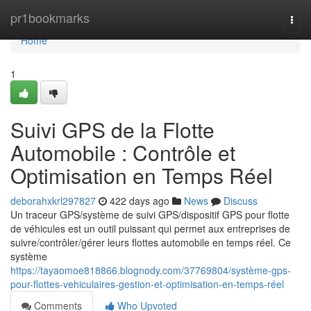
Home
pr1bookmarks
Togg
navi
Home
1
Suivi GPS de la Flotte
Automobile : Contrôle et
Optimisation en Temps Réel
deborahxkrl297827
422 days ago
News
Discuss
Un traceur GPS/système de suivi GPS/dispositif GPS pour flotte
de véhicules est un outil puissant qui permet aux entreprises de
suivre/contrôler/gérer leurs flottes automobile en temps réel. Ce
système
https://tayaomoe818866.blognody.com/37769804/système-gps-
pour-flottes-vehiculaires-gestion-et-optimisation-en-temps-réel
Comments
Who Upvoted