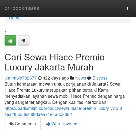
Home
pr1bookmarks
Togg
navi
Home
1
Cari Sewa Hiace Premio
Luxury Jakarta Murah
jeanmplo782677
422 days ago
News
Discuss
Butuh kendaraan mewah untuk perjalanan di Jakarta? Sewa
Hiace Premio Luxury merupakan pilihan terbaik! Kami
menyediakan layanan sewa mobil Hiace Premio dengan harga
yang sangat terjangkau. Dengan kualitas interior dan
https://padiumkm.id/product/sewa-hiace-premio-luxury-vvip-8-
seat/65d58c088daea71e4a8b8d62
Comments
Who Upvoted