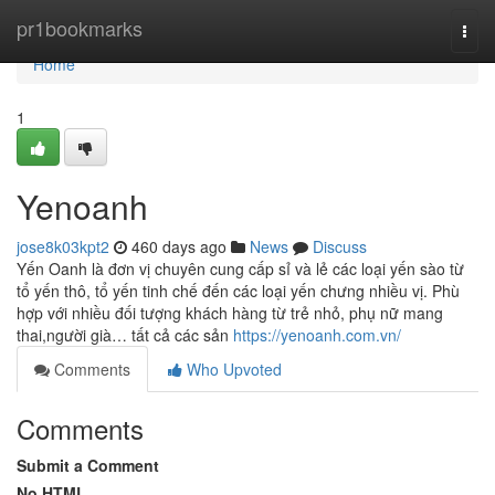
Home
pr1bookmarks
Togg
navi
Home
1
Yenoanh
jose8k03kpt2
460 days ago
News
Discuss
Yến Oanh là đơn vị chuyên cung cấp sỉ và lẻ các loại yến sào từ
tổ yến thô, tổ yến tinh chế đến các loại yến chưng nhiều vị. Phù
hợp với nhiều đối tượng khách hàng từ trẻ nhỏ, phụ nữ mang
thai,người già… tất cả các sản
https://yenoanh.com.vn/
Comments
Who Upvoted
Comments
Submit a Comment
No HTML