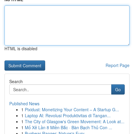
HTML is disabled
Report Page
Search
Go
Published News
1
Pixidust: Monetizing Your Content – A Startup G...
1
Laptop AI: Revolusi Produktivitas di Tangan...
1
The City of Glasgow's Green Movement: A Look at...
1
Mổ Xẻ Lần 8 Miền Bắc · Bàn Bạch Thủ Con ...
1
Bugbear Ranger: Nature's Fury