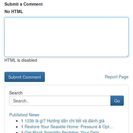
Submit a Comment
No HTML
HTML is disabled
Report Page
Search
Go
Published News
1
123b là gì? Hướng dẫn chi tiết và đánh giá
1
Restore Your Seaside Home: Pressure & Opt...
1
Get Black Scientific Peptides: Your Deta...