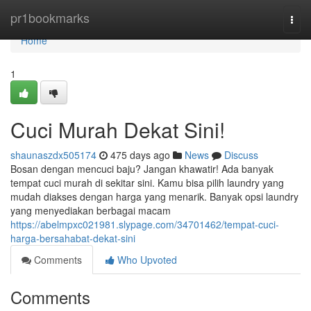
Home
pr1bookmarks
Togg
navi
Home
1
Cuci Murah Dekat Sini!
shaunaszdx505174
475 days ago
News
Discuss
Bosan dengan mencuci baju? Jangan khawatir! Ada banyak
tempat cuci murah di sekitar sini. Kamu bisa pilih laundry yang
mudah diakses dengan harga yang menarik. Banyak opsi laundry
yang menyediakan berbagai macam
https://abelmpxc021981.slypage.com/34701462/tempat-cuci-
harga-bersahabat-dekat-sini
Comments
Who Upvoted
Comments