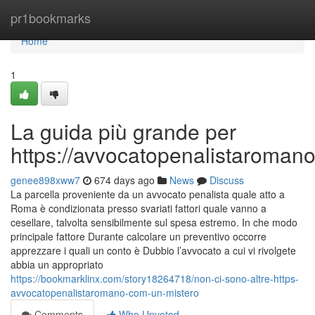
Home
pr1bookmarks
Home
1
La guida più grande per
https://avvocatopenalistaroman
genee898xww7
674 days ago
News
Discuss
La parcella proveniente da un avvocato penalista quale atto a
Roma è condizionata presso svariati fattori quale vanno a
cesellare, talvolta sensibilmente sul spesa estremo. In che modo
principale fattore Durante calcolare un preventivo occorre
apprezzare i quali un conto è Dubbio l’avvocato a cui vi rivolgete
abbia un appropriato
https://bookmarklinx.com/story18264718/non-ci-sono-altre-https-
avvocatopenalistaromano-com-un-mistero
Comments
Who Upvoted